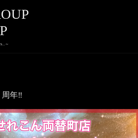
ROUP
P
rs...～
１周年‼