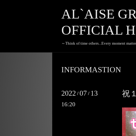
AL`AISE G
OFFICIAL H
～Think of time others...Every moment matte
INFORMASTION
2022
07
13
祝
/
/
16:20