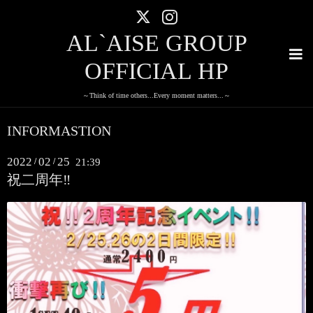
AL`AISE GROUP
OFFICIAL HP
～Think of time others...Every moment matters...～
INFORMASTION
2022
02
25
/
/
21:39
祝二周年‼