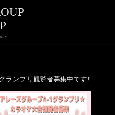
ROUP
P
rs...～
-1グランプリ観覧者募集中です‼