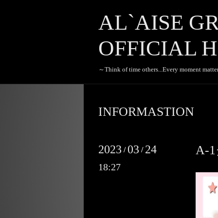
AL`AISE G
OFFICIAL H
～Think of time others...Every moment matte
INFORMASTION
2023
03
24
A
/
/
18:27